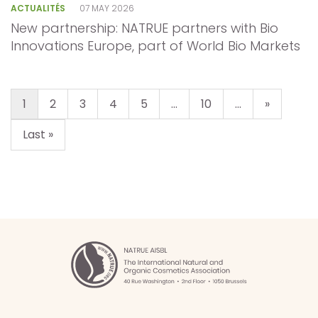
ACTUALITÉS
07 MAY 2026
New partnership: NATRUE partners with Bio
Innovations Europe, part of World Bio Markets
1
2
3
4
5
...
10
...
»
Last »