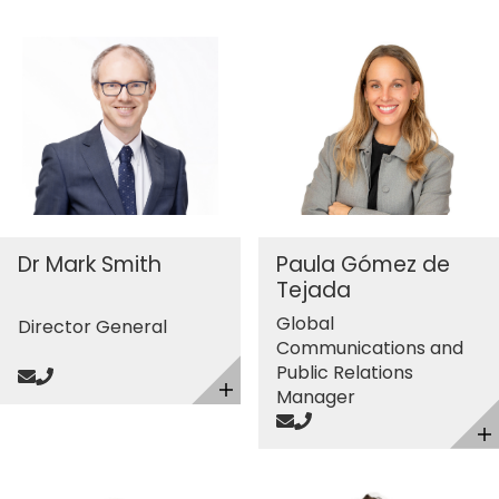
Dr Mark Smith
Paula Gómez de
Tejada
Global
Director General
Communications and
Public Relations
Send mail
Call
Manager
Toggle details
Send mail
Call
T