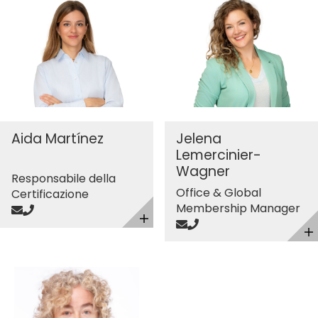
Aida Martínez
Jelena
Lemercinier-
Wagner
Responsabile della
Office & Global
Certificazione
Membership Manager
Send mail
Call
Send mail
Call
Toggle details
T