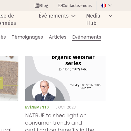
Blog
Contactez-nous
ase de
Événements
Media
onnées
Hub
tés
Témoignages
Articles
Evènements
EVÈNEMENTS
13 OCT 2023
NATRUE to shed light on
consumer trends and
tural
certification benefits in the