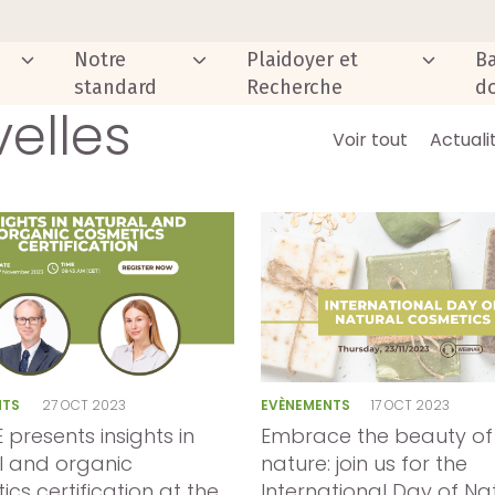
Notre
Plaidoyer et
B
standard
Recherche
d
elles
Voir tout
Actuali
NTS
27 OCT 2023
EVÈNEMENTS
17 OCT 2023
presents insights in
Embrace the beauty of
l and organic
nature: join us for the
cs certification at the
International Day of Na