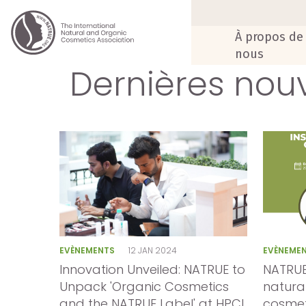
À propos de
nous
Dernières nouv
EVÈNEMENTS
12 JAN 2024
EVÈNEME
Innovation Unveiled: NATRUE to
NATRUE 
Unpack 'Organic Cosmetics
natura
and the NATRUE Label' at HPCI
cosmeti