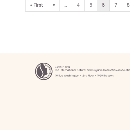
herche
« First
«
...
4
5
6
7
8
e de
nées
nements
ia
b
g
ités