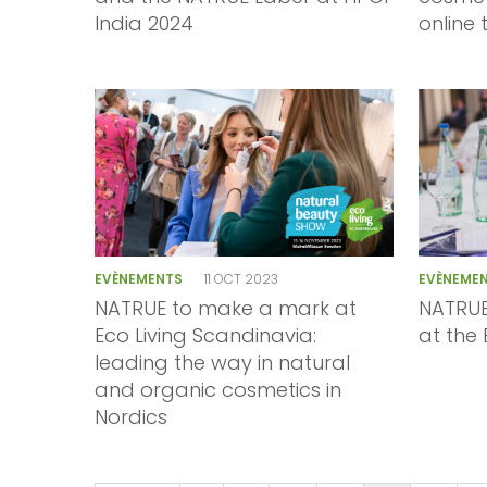
India 2024
online 
pos
s
EVÈNEMENTS
11 OCT 2023
EVÈNEME
re
NATRUE to make a mark at
NATRUE
Eco Living Scandinavia:
at the
ndard
leading the way in natural
and organic cosmetics in
Nordics
idoyer