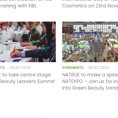
training with FiBL
Cosmetics on 23rd No
NTS
09 OCT 2023
EVÈNEMENTS
03 OCT 2023
 to take centre stage
NATRUE to make a spla
 Beauty Leaders Summit
NATEXPO – Join us for in
into Green Beauty trend