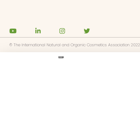
gnages
es
ments
© The International Natural and Organic Cosmetics Association 2022
tactez-nous
Ask us anything
z NATRUE