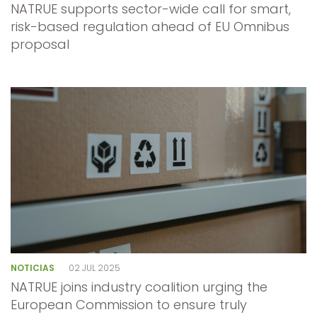
NATRUE supports sector-wide call for smart,
risk-based regulation ahead of EU Omnibus
proposal
NOTICIAS
02 JUL 2025
NATRUE joins industry coalition urging the
European Commission to ensure truly