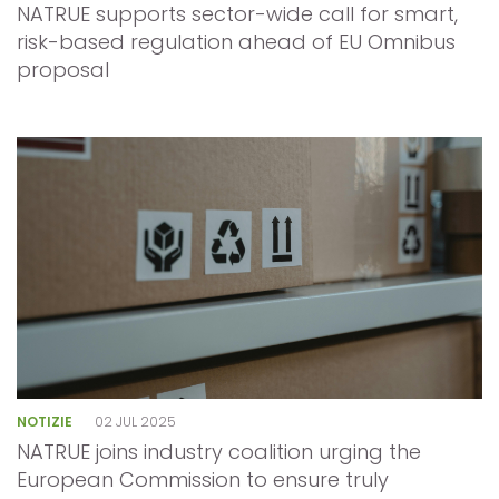
NATRUE supports sector-wide call for smart,
risk-based regulation ahead of EU Omnibus
proposal
NOTIZIE
02 JUL 2025
NATRUE joins industry coalition urging the
European Commission to ensure truly