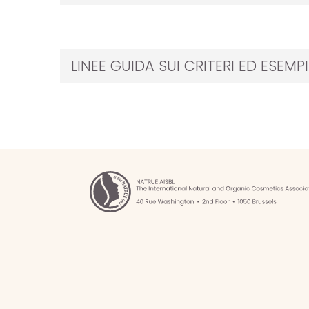
ti agli avvisi di notizie di NATRUE
LINEE GUIDA SUI CRITERI ED ESEMPI
tto l'informativa
sulla privacy