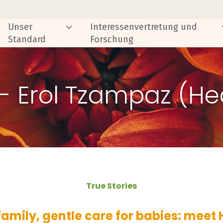
Unser
Interessenvertretung und
Standard
Forschung
 - Erol Tzampaz (H
True Stories
family, gentle care for babies: mee