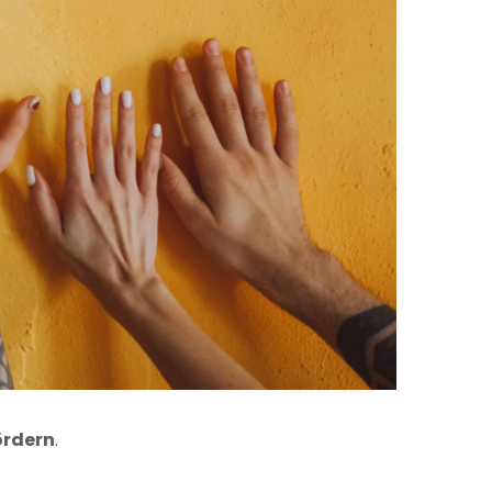
ördern
.