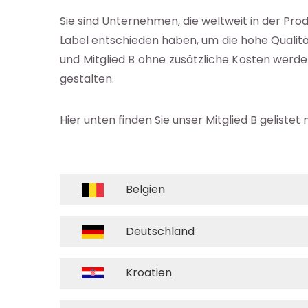
eressenvertretung
Sie sind Unternehmen, die weltweit in der Pro
Label entschieden haben, um die hohe Qualitä
 Forschung
und Mitglied B ohne zusätzliche Kosten werd
gestalten.
enbank
Hier unten finden Sie unser Mitglied B gelistet
nts
Belgien
ia
b
Deutschland
g
Kroatien
ichten