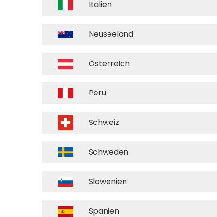
Italien
ichten
Neuseeland
staltungen
Österreich
takt
Peru
 Sie NATRUE
Schweiz
Schweden
Slowenien
Spanien