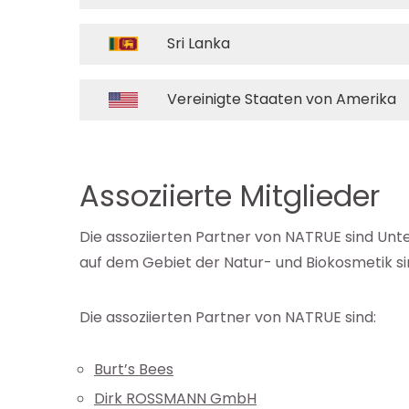
Sri Lanka
eren Sie die
ichtenbenachrichtigungen von
Vereinigte Staaten von Amerika
E
akzeptiere die
Datenschutzrichtlinien
Assoziierte Mitglieder
Die assoziierten Partner von NATRUE sind Unt
auf dem Gebiet der Natur- und Biokosmetik si
Die assoziierten Partner von NATRUE sind:
Burt’s Bees
Dirk ROSSMANN GmbH