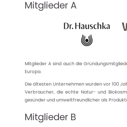
Mitglieder
A
Mitglieder A sind auch die Gründungsmitglie
r
Europa.
Die ältesten Unternehmen wurden vor 100 Jah
Verbraucher, die echte Natur- und Biokosme
gesünder und umweltfreundlicher als Produkte
er
ndard
Mitglieder
B