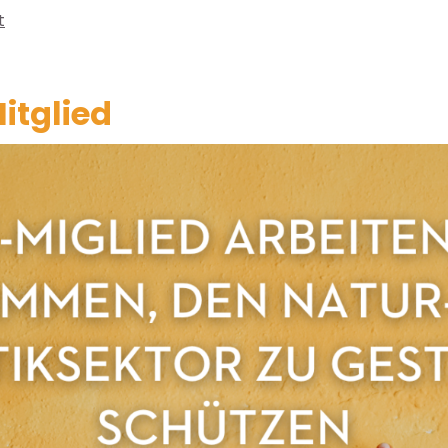
t
itglied