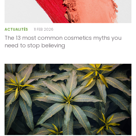
ACTUALITÉS
11 FEB 2026
The 13 most common cosmetics myths you
need to stop believing