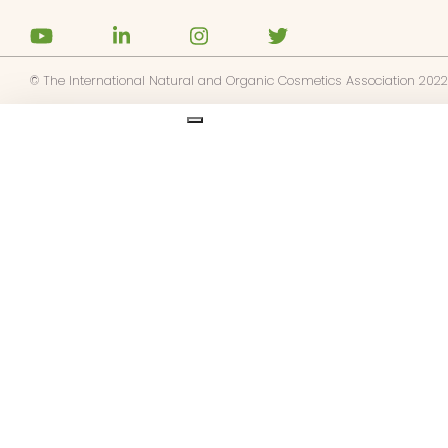
attaci
© The International Natural and Organic Cosmetics Association 2022
 NATRUE
Ask us anything
ti agli avvisi di notizie di NATRUE
tto l'informativa
sulla privacy