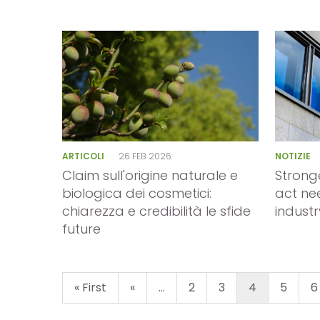
mo
ostro
ARTICOLI
26 FEB 2026
NOTIZIE
ndard
Claim sull'origine naturale e
Strong
biologica dei cosmetici:
act ne
chiarezza e credibilità le sfide
indust
ocacy
future
icerca
« First
«
...
2
3
4
5
6
abase