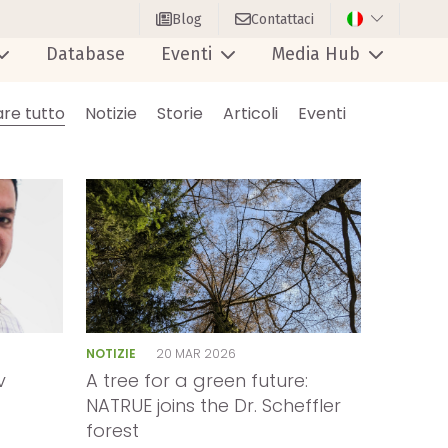
Blog
Contattaci
Database
Eventi
Media Hub
are tutto
Notizie
Storie
Articoli
Eventi
NOTIZIE
20 MAR 2026
v
A tree for a green future:
NATRUE joins the Dr. Scheffler
forest