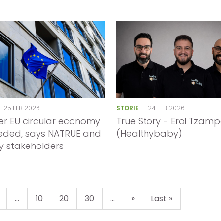
25 FEB 2026
STORIE
24 FEB 2026
er EU circular economy
True Story - Erol Tzam
eded, says NATRUE and
(Healthybaby)
ry stakeholders
...
10
20
30
...
»
Last »